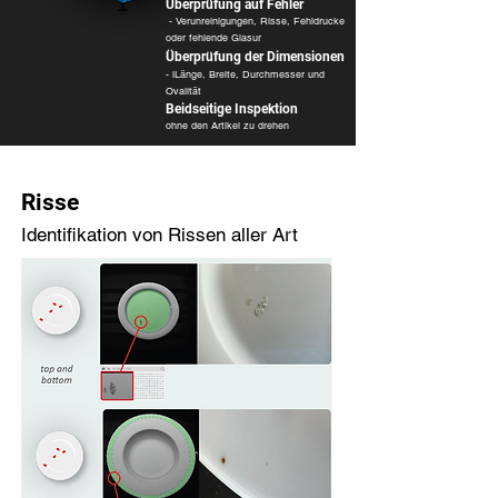
Überprüfung auf Fehler
- Verunreinigungen, Risse, Fehldrucke
oder fehlende Glasur
​Überprüfung der Dimensionen
- lLänge, Breite, Durchmesser und
Ovalität
​Beidseitige Inspektion
ohne den Artikel zu drehen
Risse
Identifikation von Rissen aller Art